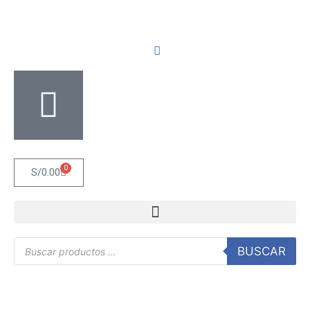
0
S/
0.00
BUSCAR