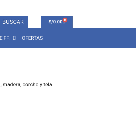
0
BUSCAR
S/
0.00
E.FF.
OFERTAS
, madera, corcho y tela.