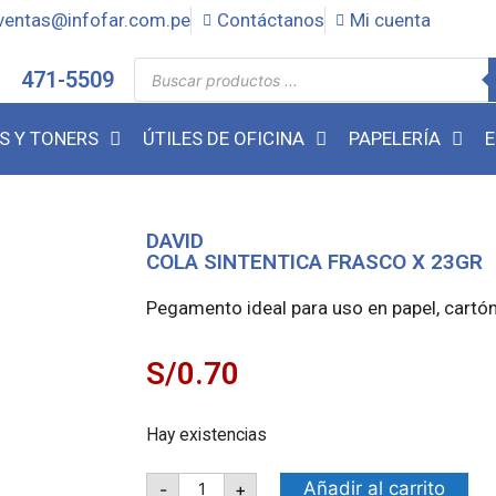
ventas@infofar.com.pe
Contáctanos
Mi cuenta
471-5509
S Y TONERS
ÚTILES DE OFICINA
PAPELERÍA
E
DAVID
COLA SINTENTICA FRASCO X 23GR
Pegamento ideal para uso en papel, cartón
S/
0.70
Hay existencias
Añadir al carrito
-
+