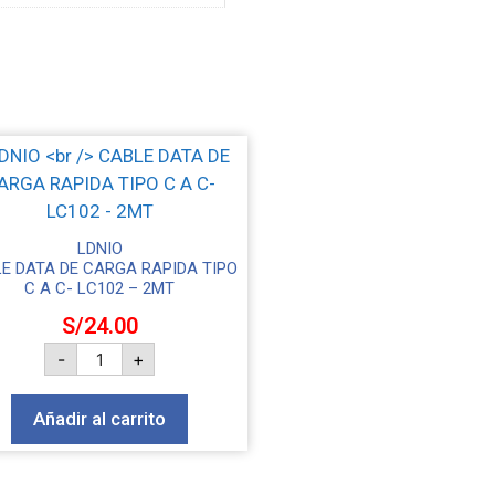
LDNIO
E DATA DE CARGA RAPIDA TIPO
C A C- LC102 – 2MT
S/
24.00
-
+
Añadir al carrito