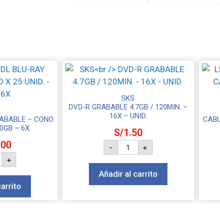
SKS
DVD-R GRABABLE 4.7GB / 120MIN. –
16X – UNID.
RABABLE – CONO
CABL
50GB – 6X
S/
1.50
.00
-
+
+
Añadir al carrito
carrito