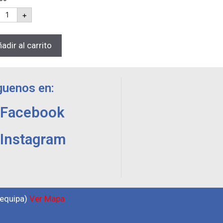
+
adir al carrito
guenos en:
Facebook
Instagram
requipa)
Ver Mapa