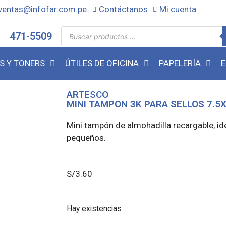
ventas@infofar.com.pe
Contáctanos
Mi cuenta
471-5509
S Y TONERS
ÚTILES DE OFICINA
PAPELERÍA
E
ARTESCO
MINI TAMPON 3K PARA SELLOS 7.5
Mini tampón de almohadilla recargable, id
pequeños.
S/
3.60
Hay existencias