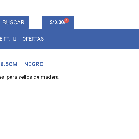
0
BUSCAR
S/
0.00
E.FF.
OFERTAS
X6.5CM – NEGRO
eal para sellos de madera