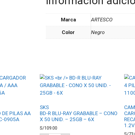
Información adici
Marca
ARTESCO
Color
Negro
SKS
CAM
 DE PILAS AA
BD-R BLU-RAY GRABABLE – CONO
CAR
C-0905A
X 50 UNID. – 25GB – 6X
REC
1.2V
S/
109.00
S/
73.