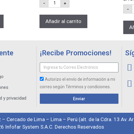
-
+
-
Añadir al carrito
Añ
iente
¡Recibe Promociones!
Sí
go
Autorizo el envío de información a mi
correo según Términos y condiciones.
ones
d y privacidad
Enviar
 – Cercado de Lima – Lima – Perú (alt. de la Cdra. 13 Av. A
6 Infofar System S.A.C. Derechos Reservados