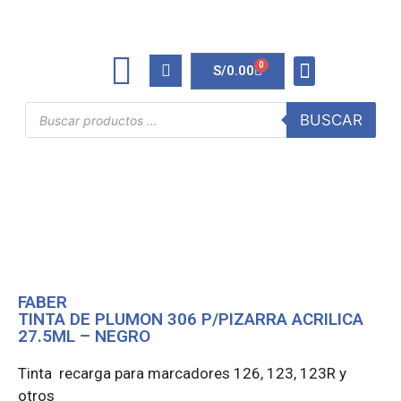
0
S/
0.00
TINTAS Y TONERS
ÚTILES DE OFICINA
BUSCAR
FABER
TINTA DE PLUMON 306 P/PIZARRA ACRILICA
27.5ML – NEGRO
Tinta recarga para marcadores 126, 123, 123R y
otros