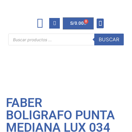
0
S/
0.00
TINTAS Y TONERS
ÚTILES DE OFICINA
BUSCAR
FABER
BOLIGRAFO PUNTA
MEDIANA LUX 034