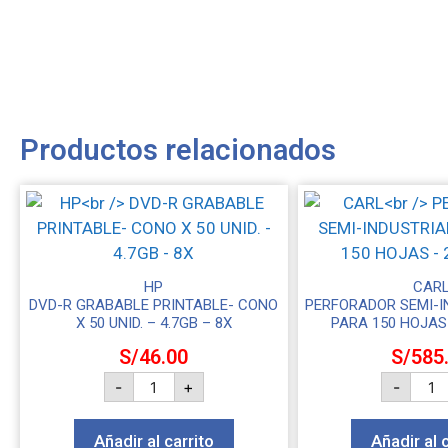
Productos relacionados
HP
CAR
DVD-R GRABABLE PRINTABLE- CONO
PERFORADOR SEMI-I
X 50 UNID. – 4.7GB – 8X
PARA 150 HOJAS
S/
46.00
S/
585
-
+
-
Añadir al carrito
Añadir al 