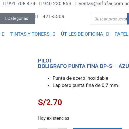
991 708 474
940 230 853
ventas@infofar.com.p
471-5509
Categorías
TINTAS Y TONERS
ÚTILES DE OFICINA
PAPEL
PILOT
BOLIGRAFO PUNTA FINA BP-S – AZU
Punta de acero inoxidable
Lapicero punta fina de 0,7 mm.
S/
2.70
Hay existencias