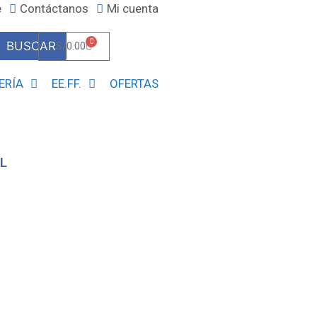
e
Contáctanos
Mi cuenta
0
BUSCAR
S/
0.00
ERÍA
EE.FF.
OFERTAS
L