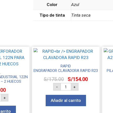
Color
Azul
Tipo de tinta
Tinta seca
RAPID
ENGRAPADOR CLAVADORA RAPID R23
PIL
L
NDUSTRIAL 122N
S/
175.00
S/
154.00
 – 2 HUECOS
-
+
.00
+
Añadir al carrito
carrito