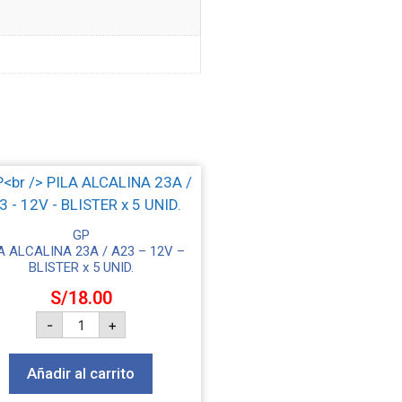
GP
A ALCALINA 23A / A23 – 12V –
BLISTER x 5 UNID.
S/
18.00
-
+
Añadir al carrito