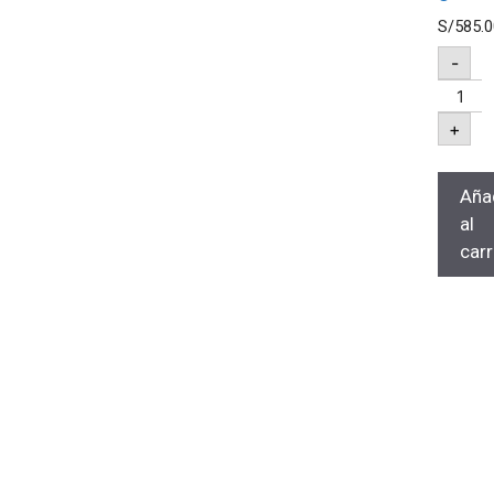
S/
585.0
-
+
Aña
al
carr