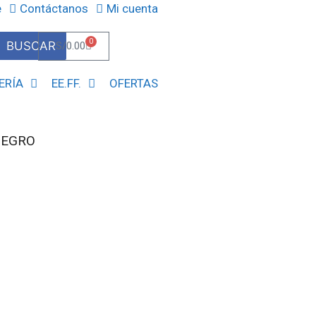
e
Contáctanos
Mi cuenta
0
BUSCAR
S/
0.00
ERÍA
EE.FF.
OFERTAS
NEGRO