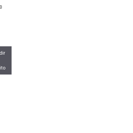
0
dir
ito