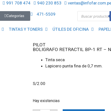
991 708 474
940 230 853
ventas@infofar.com.p
471-5509
Categorías
TINTAS Y TONERS
ÚTILES DE OFICINA
PAPEL
PILOT
BOLIGRAFO RETRACTIL BP-1 RT – 
Tinta seca
Lapicero punta fina de 0,7 mm.
S/
2.00
Hay existencias