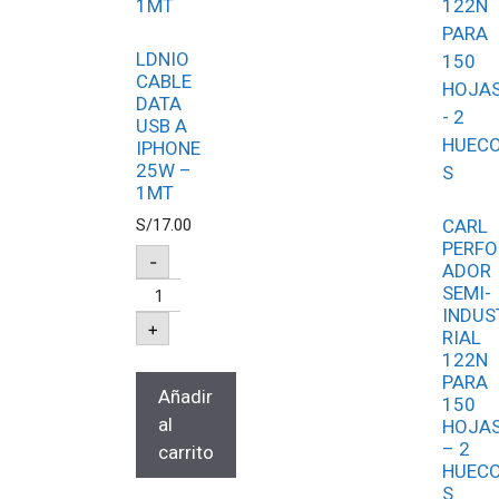
LDNIO
CABLE
DATA
USB A
IPHONE
25W –
1MT
S/
17.00
CARL
PERFO
-
ADOR
SEMI-
INDUS
+
RIAL
122N
PARA
Añadir
150
al
HOJA
– 2
carrito
HUEC
S