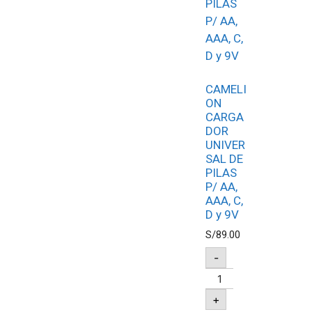
CAMELI
ON
CARGA
DOR
UNIVER
SAL DE
PILAS
P/ AA,
AAA, C,
D y 9V
S/
89.00
-
+