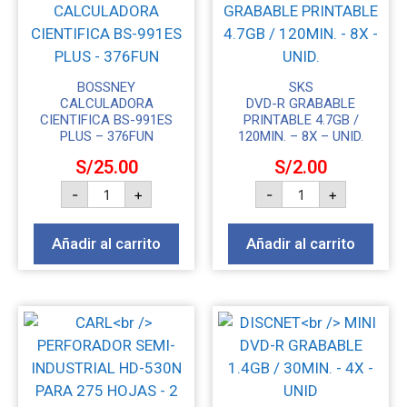
BOSSNEY
SKS
CALCULADORA
DVD-R GRABABLE
CIENTIFICA BS-991ES
PRINTABLE 4.7GB /
PLUS – 376FUN
120MIN. – 8X – UNID.
S/
25.00
S/
2.00
-
+
-
+
Añadir al carrito
Añadir al carrito