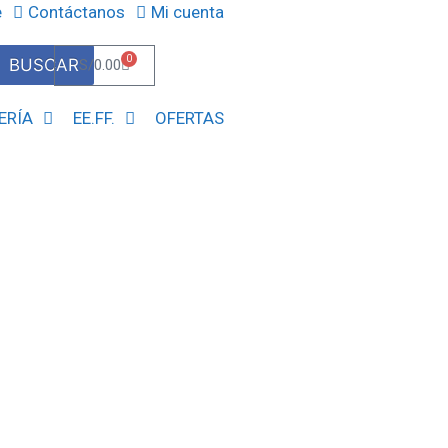
e
Contáctanos
Mi cuenta
0
BUSCAR
S/
0.00
ERÍA
EE.FF.
OFERTAS