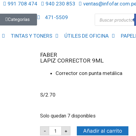
991 708 474
940 230 853
ventas@infofar.com.p
471-5509
Categorías
TINTAS Y TONERS
ÚTILES DE OFICINA
PAPEL
FABER
LAPIZ CORRECTOR 9ML
Corrector con punta metálica
S/
2.70
Solo quedan 7 disponibles
Añadir al carrito
-
+