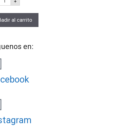
+
adir al carrito
guenos en:
acebook
stagram