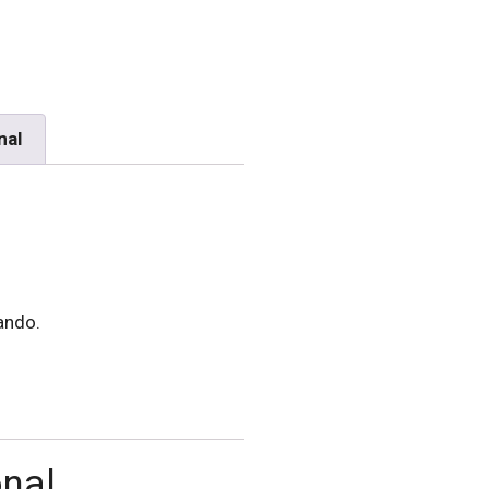
nal
ando.
onal