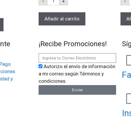
-
+
-
Añadir al carrito
Añ
ente
¡Recibe Promociones!
Sí
 Pago
Autorizo el envío de información
iciones
F
a mi correo según Términos y
idad y
condiciones.
Enviar
In