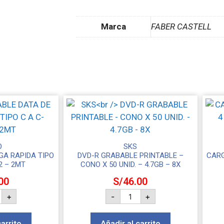
Marca
FABER CASTELL
O
SKS
GA RAPIDA TIPO
DVD-R GRABABLE PRINTABLE –
CARG
2 – 2MT
CONO X 50 UNID. – 4.7GB – 8X
00
S/
46.00
+
-
+
carrito
Añadir al carrito