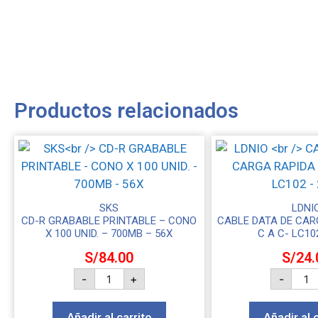
Productos relacionados
SKS
LDNI
CD-R GRABABLE PRINTABLE – CONO
CABLE DATA DE CAR
X 100 UNID. – 700MB – 56X
C A C- LC10
S/
84.00
S/
24.
-
+
-
Añadir al carrito
Añadir al 