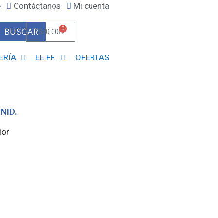
e
Contáctanos
Mi cuenta
0
BUSCAR
S/
0.00
ERÍA
EE.FF.
OFERTAS
NID.
dor