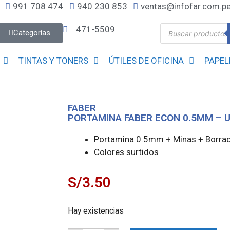
991 708 474
940 230 853
ventas@infofar.com.p
471-5509
Categorías
TINTAS Y TONERS
ÚTILES DE OFICINA
PAPEL
FABER
PORTAMINA FABER ECON 0.5MM – U
Portamina 0.5mm + Minas + Borra
Colores surtidos
S/
3.50
Hay existencias