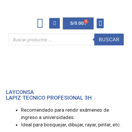
0
S/
0.00
TINTAS Y TONERS
ÚTILES DE OFICINA
BUSCAR
LAYCONSA
LAPIZ TECNICO PROFESIONAL 3H
Recomendado para rendir exámenes de
ingreso a universidades.
Ideal para bosquejar, dibujar, rayar, pintar, etc.