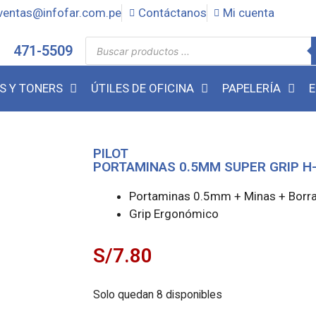
ventas@infofar.com.pe
Contáctanos
Mi cuenta
471-5509
S Y TONERS
ÚTILES DE OFICINA
PAPELERÍA
E
PILOT
PORTAMINAS 0.5MM SUPER GRIP H-
Portaminas 0.5mm + Minas + Borr
Grip Ergonómico
S/
7.80
Solo quedan 8 disponibles