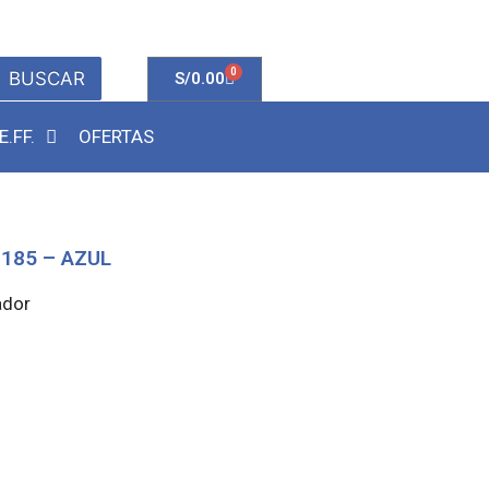
0
BUSCAR
S/
0.00
E.FF.
OFERTAS
185 – AZUL
ador