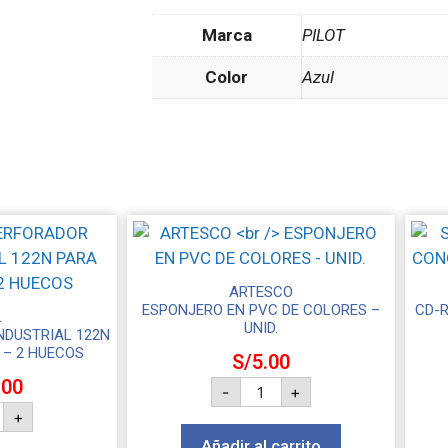
Marca
PILOT
Color
Azul
ARTESCO
ESPONJERO EN PVC DE COLORES –
CD-R
L
UNID.
NDUSTRIAL 122N
 – 2 HUECOS
S/
5.00
.00
-
+
+
Añadir al carrito