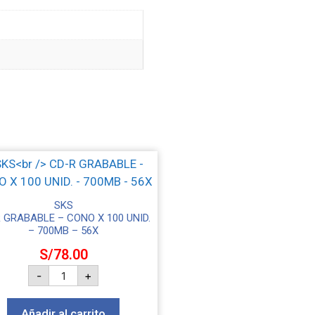
SKS
 GRABABLE – CONO X 100 UNID.
– 700MB – 56X
S/
78.00
-
+
Añadir al carrito