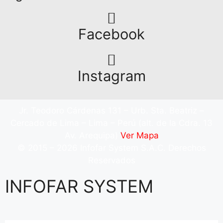
Facebook
Instagram
Jr. Teodoro Cárdenas 131 – Urb. Sta. Beatriz –
Cercado de Lima – Lima – Perú (alt. de la Cdra. 13
Av. Arequipa)
Ver Mapa
© 2015 – 2026 Infofar System S.A.C. Derechos
Reservados
INFOFAR SYSTEM