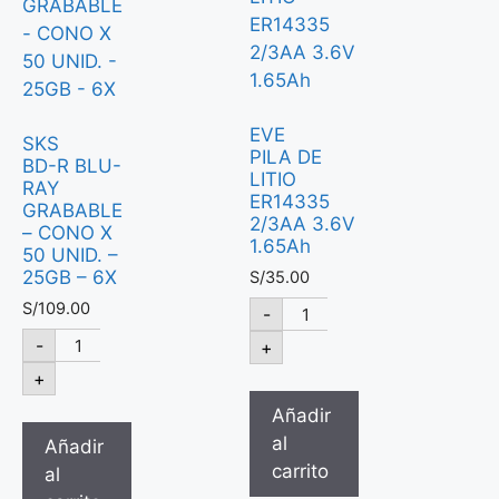
EVE
SKS
PILA DE
BD-R BLU-
LITIO
RAY
ER14335
GRABABLE
2/3AA 3.6V
– CONO X
1.65Ah
50 UNID. –
25GB – 6X
S/
35.00
S/
109.00
-
-
+
+
Añadir
al
Añadir
carrito
al