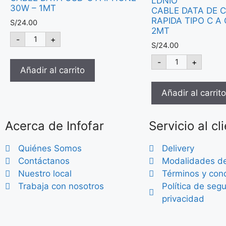
LDNIO
30W – 1MT
CABLE DATA DE 
RAPIDA TIPO C A 
S/
24.00
2MT
-
+
S/
24.00
-
+
Añadir al carrito
Añadir al carrito
Acerca de Infofar
Servicio al cl
Quiénes Somos
Delivery
Contáctanos
Modalidades d
Nuestro local
Términos y con
Trabaja con nosotros
Política de seg
privacidad