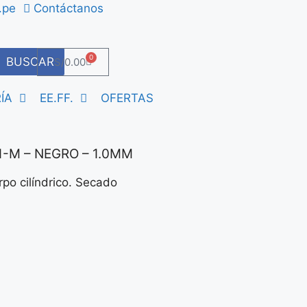
.pe
Contáctanos
0
BUSCAR
S/
0.00
ÍA
EE.FF.
OFERTAS
-M – NEGRO – 1.0MM
po cilíndrico. Secado