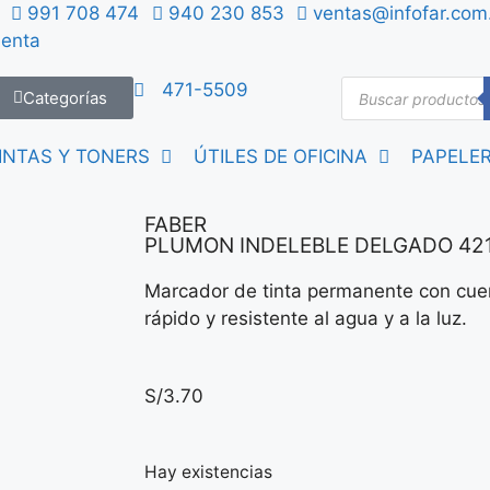
991 708 474
940 230 853
ventas@infofar.com
uenta
471-5509
Categorías
INTAS Y TONERS
ÚTILES DE OFICINA
PAPELER
FABER
PLUMON INDELEBLE DELGADO 421
Marcador de tinta permanente con cuer
rápido y resistente al agua y a la luz.
S/
3.70
Hay existencias