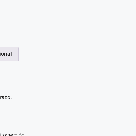
ional
razo.
troyección