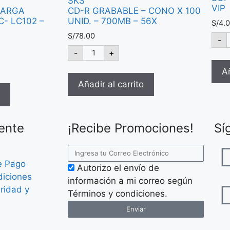
SKS
VIP
CARGA
CD-R GRABABLE – CONO X 100
C- LC102 –
UNID. – 700MB – 56X
S/
4.
S/
78.00
-
-
+
Añ
Añadir al carrito
iente
¡Recibe Promociones!
Sí
e Pago
Autorizo el envío de
diciones
información a mi correo según
uridad y
Términos y condiciones.
Enviar