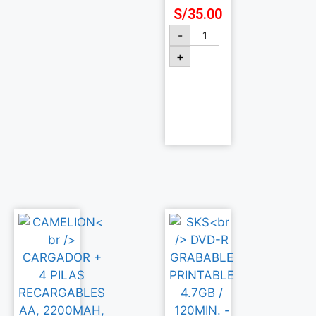
S/
35.00
-
+
Añadir
al
carrito