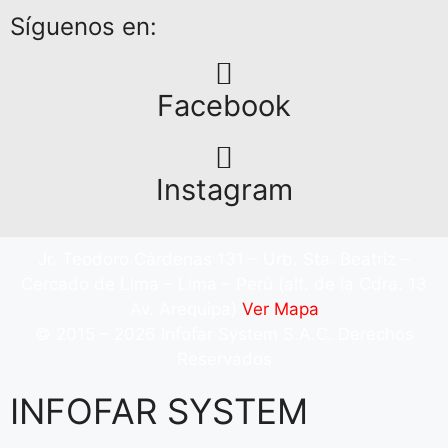
Síguenos en:
Facebook
Instagram
Jr. Teodoro Cárdenas 131 – Urb. Sta. Beatriz –
Cercado de Lima – Lima – Perú (alt. de la Cdra. 13
Av. Arequipa)
Ver Mapa
© 2015 – 2026 Infofar System S.A.C. Derechos
Reservados
INFOFAR SYSTEM