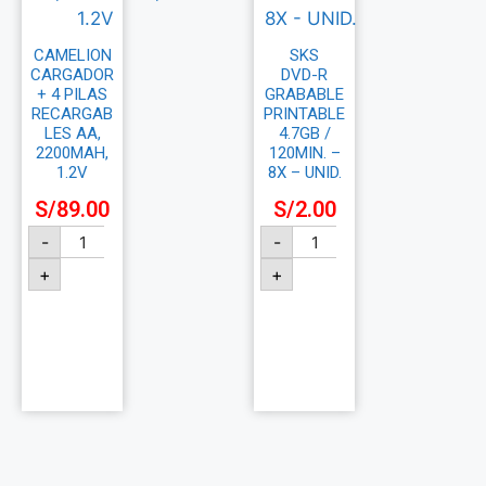
CAMELION
SKS
CARGADOR
DVD-R
+ 4 PILAS
GRABABLE
RECARGAB
PRINTABLE
LES AA,
4.7GB /
2200MAH,
120MIN. –
1.2V
8X – UNID.
S/
89.00
S/
2.00
-
-
+
+
Añadir
Añadir
al
al
carrito
carrito