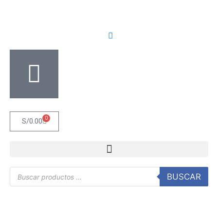
0
S/
0.00
BUSCAR