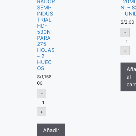
RADOR
120MI
SEMI-
N. – 8
INDUS
– UNI
TRIAL
S/
2.00
HD-
530N
-
PARA
275
HOJAS
+
– 2
HUEC
OS
Aña
al
S/
1,158.
00
carr
-
+
Añadir