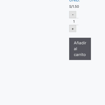
S/
1.50
-
+
Añadir
al
carrito