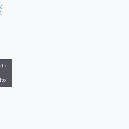
X
D.
dir
ito