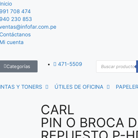
Inicio
991 708 474
940 230 853
ventas@infofar.com.pe
Contáctanos
Mi cuenta
471-5509
Categorías
INTAS Y TONERS
ÚTILES DE OFICINA
PAPELER
CARL
PIN O BROCA D
REPUESTO P-