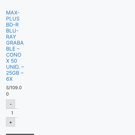
MAX-
PLUS
BD-R
BLU-
RAY
GRABA
BLE –
CONO
X 50
UNID. –
25GB –
6X
S/
109.0
0
-
+