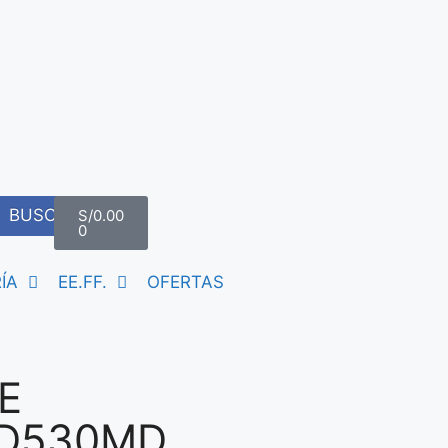
BUSCAR
S/
0.00
0
ÍA
EE.FF.
OFERTAS
E
HD530MD