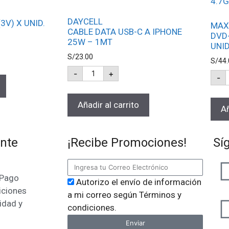
DAYCELL
(3V) X UNID.
MAX
CABLE DATA USB-C A IPHONE
DVD
25W – 1MT
UNID
S/
23.00
S/
44.
-
+
-
Añadir al carrito
Añ
ente
¡Recibe Promociones!
Sí
 Pago
Autorizo el envío de información
iciones
a mi correo según Términos y
idad y
condiciones.
Enviar