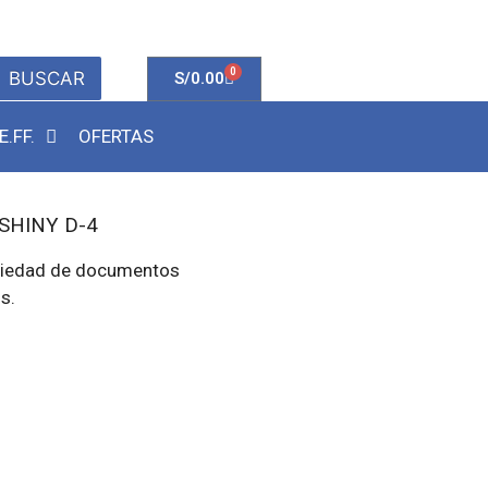
0
BUSCAR
S/
0.00
E.FF.
OFERTAS
SHINY D-4
variedad de documentos
s.