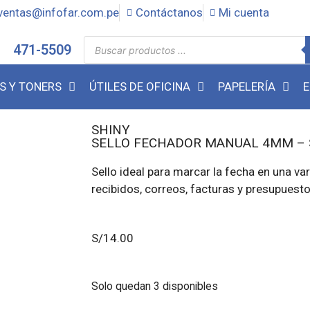
ventas@infofar.com.pe
Contáctanos
Mi cuenta
471-5509
S Y TONERS
ÚTILES DE OFICINA
PAPELERÍA
E
SHINY
SELLO FECHADOR MANUAL 4MM – 
Sello ideal para marcar la fecha en una 
recibidos, correos, facturas y presupuesto
S/
14.00
Solo quedan 3 disponibles