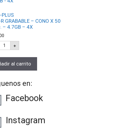
-PLUS
-R GRABABLE – CONO X 50
. – 4.7GB – 4X
00
+
adir al carrito
guenos en:
Facebook
Instagram