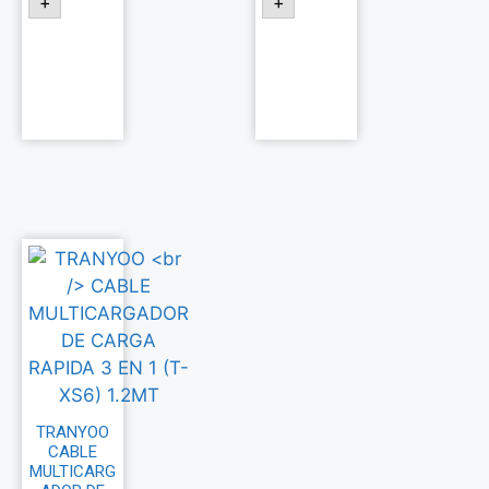
+
+
Añadir
Añadir
al
al
carrito
carrito
TRANYOO
CABLE
MULTICARG