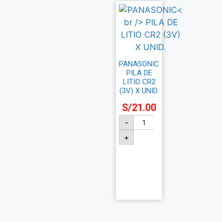
PANASONIC
PILA DE
LITIO CR2
(3V) X UNID.
S/
21.00
-
+
Añadir
al
carrito