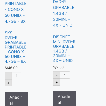
SKS
DISCNET
DVD-R
MINI DVD-R
GRABABLE
GRABABLE
PRINTABLE
1.4GB /
– CONO X
30MIN. –
50 UNID. –
4X – UNID
4.7GB – 8X
S/
2.00
S/
46.00
-
-
+
+
Añadir
Añadir
al
al