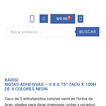
0
S/
0.00
TINTAS Y TONERS
ÚTILES DE OFICINA
BUSCAR
KADISI
NOTAS ADHESIVAS – 3 X 0.75″ TACO X 100H
DE 4 COLORES NEON
Taco de 5 entretenidos colores neón en forma de
tiras, ideales para dejar mensajes, notas y recados,