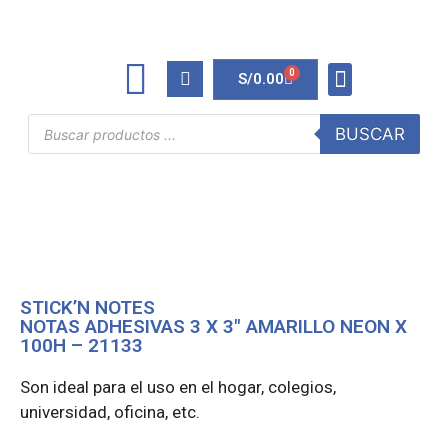
0
S/
0.00
TINTAS Y TONERS
ÚTILES DE OFICINA
BUSCAR
STICK’N NOTES
NOTAS ADHESIVAS 3 X 3″ AMARILLO NEON X
100H – 21133
Son ideal para el uso en el hogar, colegios,
universidad, oficina, etc.