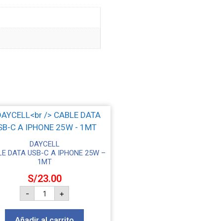
DAYCELL
E DATA USB-C A IPHONE 25W –
1MT
S/
23.00
-
+
Añadir al carrito