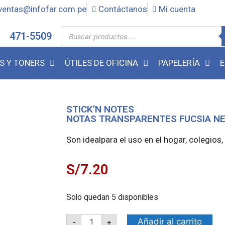
ventas@infofar.com.pe
Contáctanos
Mi cuenta
471-5509
S Y TONERS
ÚTILES DE OFICINA
PAPELERÍA
E
STICK’N NOTES
NOTAS TRANSPARENTES FUCSIA NEO
Son idealpara el uso en el hogar, colegios, 
S/
7.20
Solo quedan 5 disponibles
Añadir al carrito
-
+