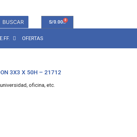
0
BUSCAR
S/
0.00
E.FF.
OFERTAS
N 3X3 X 50H – 21712
universidad, oficina, etc.