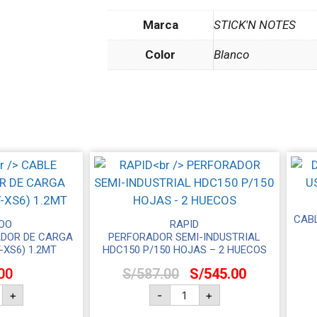
Marca
STICK'N NOTES
Color
Blanco
CABL
OO
RAPID
ADOR DE CARGA
PERFORADOR SEMI-INDUSTRIAL
T-XS6) 1.2MT
HDC150 P/150 HOJAS – 2 HUECOS
00
S/
587.00
S/
545.00
+
-
+