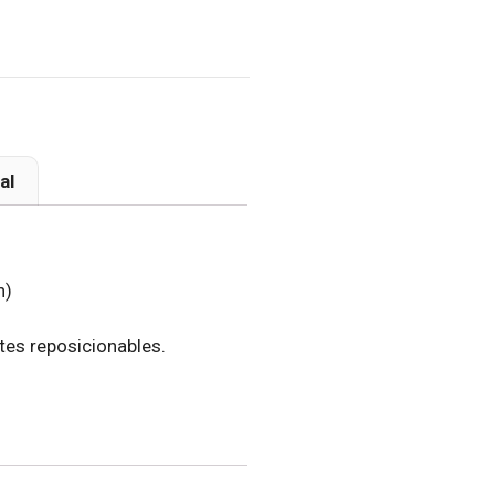
al
n)
es reposicionables.