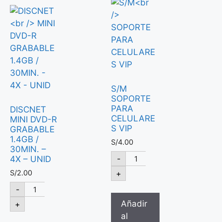
S/M
SOPORTE
PARA
DISCNET
CELULARE
MINI DVD-R
S VIP
GRABABLE
1.4GB /
S/
4.00
30MIN. –
-
4X – UNID
S/
2.00
+
-
Añadir
+
al