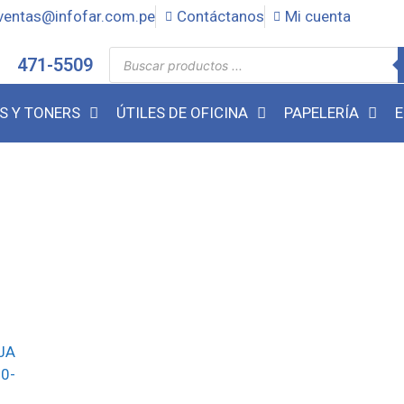
ventas@infofar.com.pe
Contáctanos
Mi cuenta
471-5509
S Y TONERS
ÚTILES DE OFICINA
PAPELERÍA
E