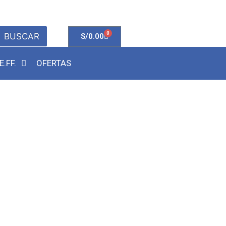
0
BUSCAR
S/
0.00
E.FF.
OFERTAS