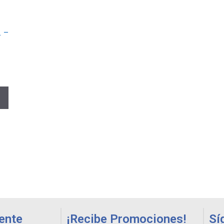
. –
iente
¡Recibe Promociones!
Sí