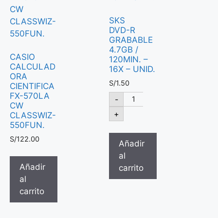
SKS
DVD-R
GRABABLE
4.7GB /
CASIO
120MIN. –
CALCULAD
16X – UNID.
ORA
S/
1.50
CIENTIFICA
FX-570LA
-
CW
+
CLASSWIZ-
550FUN.
S/
122.00
Añadir
al
Añadir
carrito
al
carrito