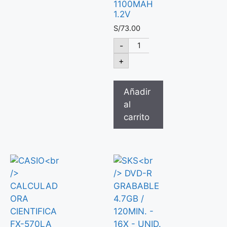
1100MAH
1.2V
S/
73.00
-
+
Añadir
al
carrito