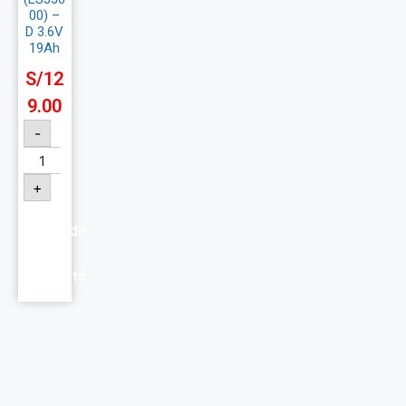
00) –
D 3.6V
19Ah
S/
12
9.00
-
+
Añadir
al
carrito