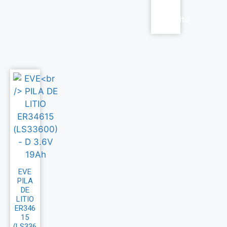
al
carrito
EVE
PILA
DE
LITIO
ER346
15
(LS336