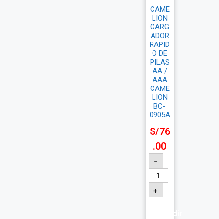
CAME
LION
CARG
ADOR
RAPID
O DE
PILAS
AA /
AAA
CAME
LION
BC-
0905A
S/
76
.00
-
+
Añadir