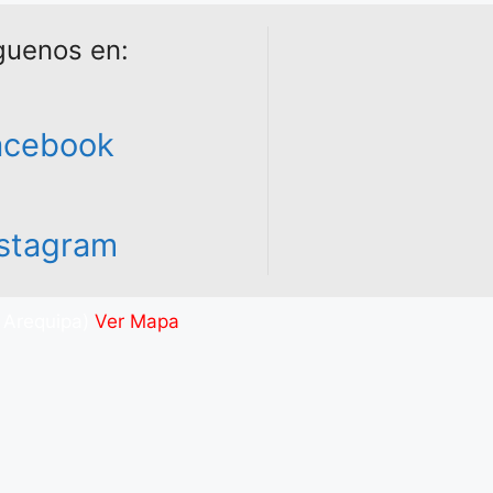
guenos en:
acebook
nstagram
. Arequipa)
Ver Mapa