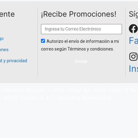
iente
¡Recibe Promociones!
Sí
F
go
Autorizo el envío de información a mi
correo según Términos y condiciones.
ones
d y privacidad
Enviar
I
– Cercado de Lima – Lima – Perú (alt. de la Cdra. 13 Av
 Infofar System S.A.C. Derechos Reservados