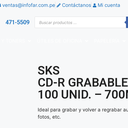
ventas@infofar.com.pe
Contáctanos
Mi cuenta
471-5509
 Y TONERS
ÚTILES DE OFICINA
PAPELERÍA
SKS
CD-R GRABABLE
100 UNID. – 70
Ideal para grabar y volver a regrabar a
fotos, etc.