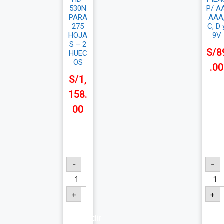
530N
P/ AA
PARA
AAA
275
C, D 
HOJA
9V
S – 2
S/
8
HUEC
OS
.00
S/
1,
158.
00
-
-
+
+
Añadir
Añ