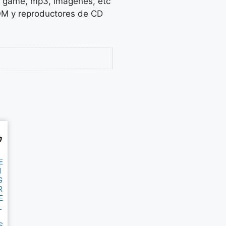
, game, mp3, imágenes, etc
M y reproductores de CD
E
N
G
R
E
L
S