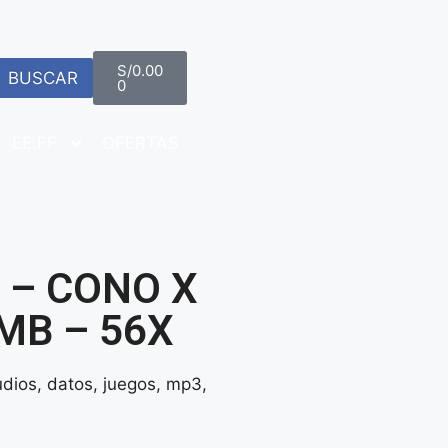
S/
0.00
BUSCAR
0
EE.FF.
OFERTAS
 – CONO X
0MB – 56X
udios, datos, juegos, mp3,