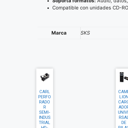
Soporta formatos:
Audio, datos
Compatible con unidades CD-RO
Marca
SKS
CARL
CAM
PERFO
LIO
RADO
CAR
R
ADO
SEMI-
UNIV
INDUS
RSA
TRIAL
DE
HD-
PILA