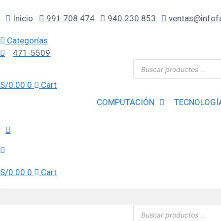
Saltar
al
Inicio
991 708 474
940 230 853
ventas@infof
contenido
Categorías
471-5509
Búsqueda
de
productos
S/
0.00
0
Cart
COMPUTACIÓN
TECNOLOGÍ
S/
0.00
0
Cart
Búsqueda
de