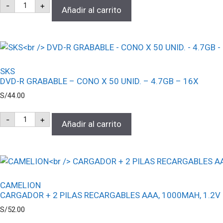
MAX-
-
+
6X
PLUS
Añadir al carrito
cantidad
BD-
R
BLU-
RAY
GRABABLE
-
CONO
SKS
X
DVD-R GRABABLE – CONO X 50 UNID. – 4.7GB – 16X
50
UNID.
S/
44.00
-
25GB
SKS
-
+
-
DVD-
Añadir al carrito
6X
R
cantidad
GRABABLE
-
CONO
X
50
UNID.
CAMELION
-
CARGADOR + 2 PILAS RECARGABLES AAA, 1000MAH, 1.2V
4.7GB
-
S/
52.00
16X