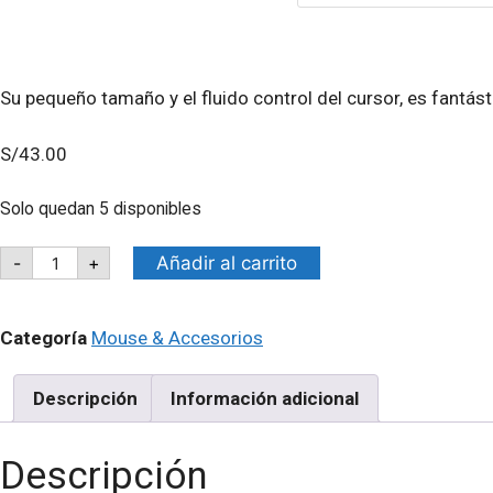
productos
Su pequeño tamaño y el fluido control del cursor, es fantás
S/
43.00
Solo quedan 5 disponibles
LOGITECH
Añadir al carrito
-
+
MOUSE
INALAMBRICO
LOGITECH
M170
Categoría
Mouse & Accesorios
-
ROJO
cantidad
Descripción
Información adicional
Descripción