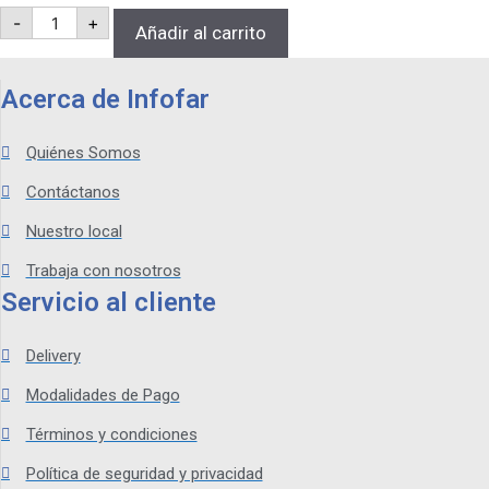
cantidad
CAMELION
-
+
CARGADOR
Añadir al carrito
+
2
PILAS
Acerca de Infofar
RECARGABLES
AAA,
1000MAH,
Quiénes Somos
1.2V
cantidad
Contáctanos
Nuestro local
Trabaja con nosotros
Servicio al cliente
Delivery
Modalidades de Pago
Términos y condiciones
Política de seguridad y privacidad