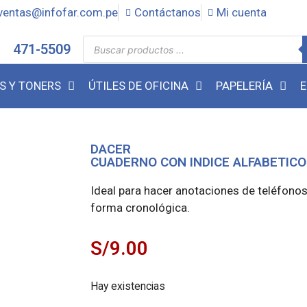
ventas@infofar.com.pe
Contáctanos
Mi cuenta
471-5509
S Y TONERS
ÚTILES DE OFICINA
PAPELERÍA
E
DACER
CUADERNO CON INDICE ALFABETICO
Ideal para hacer anotaciones de teléfonos
forma cronológica.
S/
9.00
Hay existencias