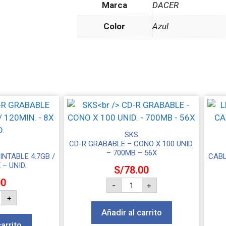
Marca
DACER
Color
Azul
SKS
CD-R GRABABLE – CONO X 100 UNID.
– 700MB – 56X
NTABLE 4.7GB /
CABL
 – UNID.
S/
78.00
00
-
+
+
Añadir al carrito
carrito