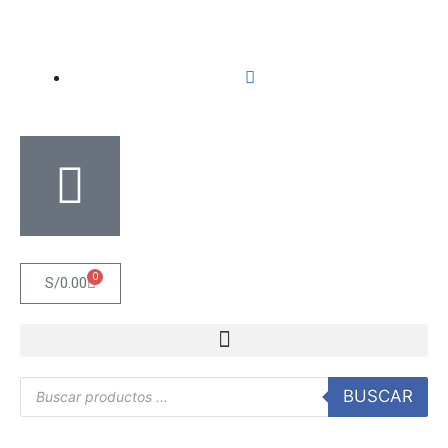
0
S/
0.00
BUSCAR