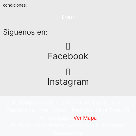
condiciones.
Enviar
Síguenos en:
Facebook
Instagram
Jr. Teodoro Cárdenas 131 – Urb. Sta. Beatriz –
Cercado de Lima – Lima – Perú (alt. de la Cdra. 13
Av. Arequipa)
Ver Mapa
© 2015 – 2026 Infofar System S.A.C. Derechos
Reservados