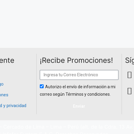
iente
¡Recibe Promociones!
Sí
go
Autorizo el envío de información a mi
correo según Términos y condiciones.
ones
d y privacidad
Enviar
– Cercado de Lima – Lima – Perú (alt. de la Cdra. 13 Av