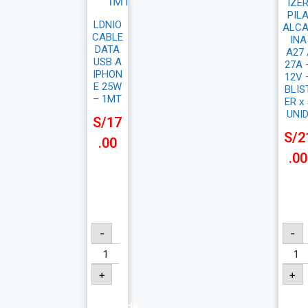
IZE
PIL
LDNIO
ALCA
CABLE
INA
DATA
A27 
USB A
27A 
IPHON
12V 
E 25W
BLIS
– 1MT
ER x 
UNID
S/
17
S/
2
.00
.00
-
-
+
+
Añadir
Añ