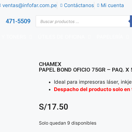
ventas@infofar.com.pe
Contáctanos
Mi cuenta
471-5509
 Y TONERS
ÚTILES DE OFICINA
PAPELERÍA
CHAMEX
PAPEL BOND OFICIO 75GR – PAQ. X
Ideal para impresoras láser, inkjet
Despacho del producto solo en 
S/
17.50
Solo quedan 9 disponibles