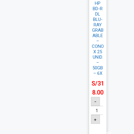
HP
BD-R
DL
BLU-
RAY
GRAB
ABLE
–
CONO
X 25
UNID.
–
50GB
– 6X
S/
31
8.00
-
+
Añadir