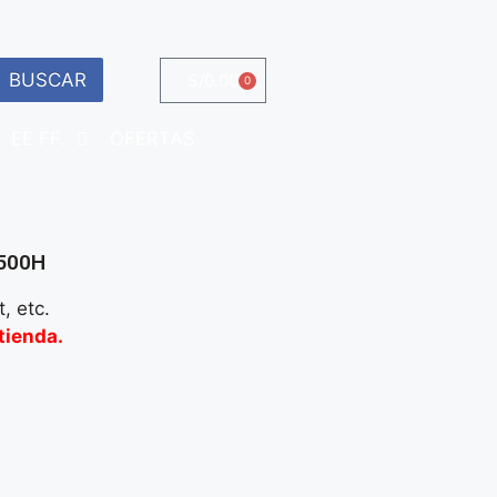
BUSCAR
S/
0.00
0
EE.FF.
OFERTAS
 500H
, etc.
tienda.