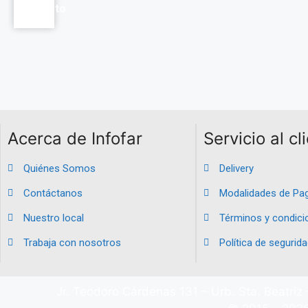
carrito
Acerca de Infofar
Servicio al cl
Quiénes Somos
Delivery
Contáctanos
Modalidades de Pa
Nuestro local
Términos y condici
Trabaja con nosotros
Política de segurida
Jr. Teodoro Cárdenas 131 – Urb. Sta. Beatriz 