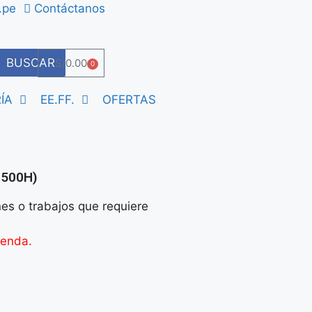
.pe
Contáctanos
BUSCAR
S/
0.00
0
ÍA
EE.FF.
OFERTAS
 500H)
nes o trabajos que requiere
ienda.