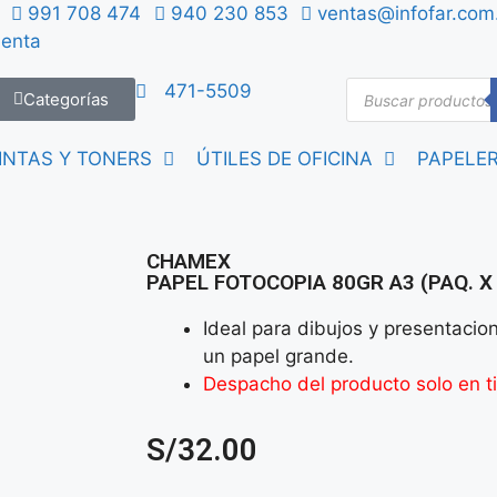
991 708 474
940 230 853
ventas@infofar.com
uenta
471-5509
Categorías
INTAS Y TONERS
ÚTILES DE OFICINA
PAPELER
CHAMEX
PAPEL FOTOCOPIA 80GR A3 (PAQ. X
Ideal para dibujos y presentacio
un papel grande.
Despacho del producto solo en t
S/
32.00