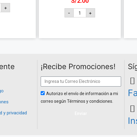
S/
2.00
+
-
+
carrito
Añadir al carrito
iente
¡Recibe Promociones!
Sí
F
go
Autorizo el envío de información a mi
correo según Términos y condiciones.
ones
d y privacidad
Enviar
I