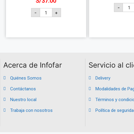
S/
37.00
-
-
+
Añadir al 
Añadir al carrito
Acerca de Infofar
Servicio al cl
Quiénes Somos
Delivery
Contáctanos
Modalidades de Pa
Nuestro local
Términos y condici
Trabaja con nosotros
Política de segurida