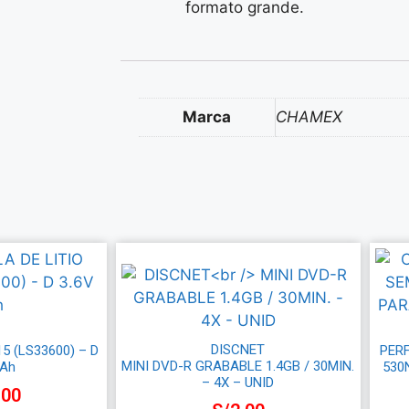
formato grande.
Marca
CHAMEX
DISCNET
15 (LS33600) – D
PER
MINI DVD-R GRABABLE 1.4GB / 30MIN.
9Ah
530
– 4X – UNID
.00