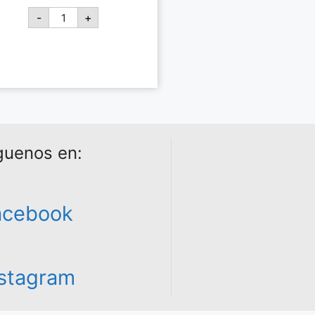
-
+
Añadir al carrito
guenos en:
acebook
nstagram