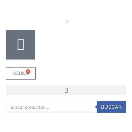
0
S/
0.00
BUSCAR