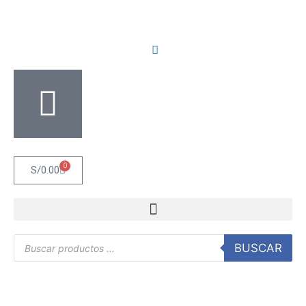
0
S/
0.00
BUSCAR