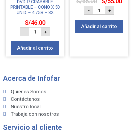
S/
65.00
S/
55.00
DVD-R GRABABLE
PRINTABLE – CONO X 50
-
+
UNID. – 4.7GB – 8X
S/
46.00
Añadir al carrito
-
+
Añadir al carrito
Acerca de Infofar
Quiénes Somos
Contáctanos
Nuestro local
Trabaja con nosotros
Servicio al cliente