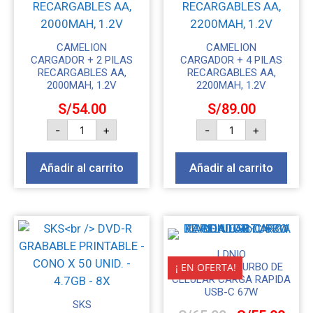
CAMELION
CAMELION
CARGADOR + 2 PILAS
CARGADOR + 4 PILAS
RECARGABLES AA,
RECARGABLES AA,
2000MAH, 1.2V
2200MAH, 1.2V
S/
54.00
S/
89.00
-
+
-
+
Añadir al carrito
Añadir al carrito
LDNIO
¡ EN OFERTA!
CARGADOR TURBO DE
CELULAR CARGA RAPIDA
USB-C 67W
SKS