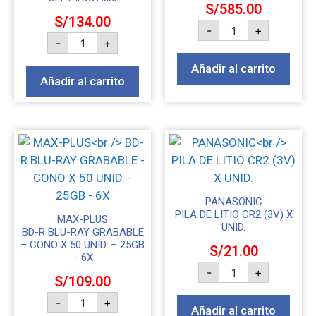
S/
585.00
S/
134.00
-
+
-
+
Añadir al carrito
Añadir al carrito
PANASONIC
PILA DE LITIO CR2 (3V) X
MAX-PLUS
UNID.
BD-R BLU-RAY GRABABLE
– CONO X 50 UNID. – 25GB
S/
21.00
– 6X
-
+
S/
109.00
-
+
Añadir al carrito