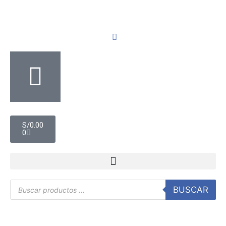
S/
0.00
0
BUSCAR