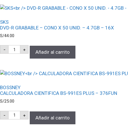
SKS
DVD-R GRABABLE – CONO X 50 UNID. – 4.7GB – 16X
S/
44.00
SKS
-
+
DVD-
Añadir al carrito
R
GRABABLE
-
CONO
X
50
UNID.
BOSSNEY
-
CALCULADORA CIENTIFICA BS-991ES PLUS – 376FUN
4.7GB
-
S/
25.00
16X
cantidad
BOSSNEY
-
+
CALCULADORA
Añadir al carrito
CIENTIFICA
BS-