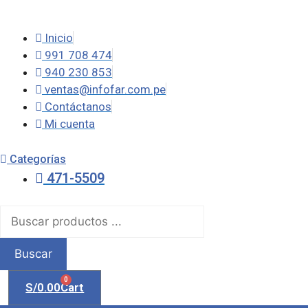
Saltar
al
Inicio
contenido
991 708 474
940 230 853
ventas@infofar.com.pe
Contáctanos
Mi cuenta
Categorías
471-5509
Búsqueda
de
productos
Buscar
0
S/
0.00
Cart