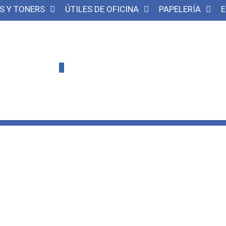
S Y TONERS
ÚTILES DE OFICINA
PAPELERÍA
E