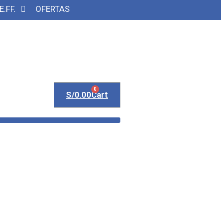
E.FF.
OFERTAS
0
S/
0.00
Cart