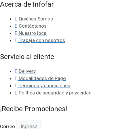
DE
Acerca de Infofar
CARGA
RAPIDA
TIPO
Quiénes Somos
C
Contáctanos
A
C-
Nuestro local
LC102
Trabaja con nosotros
-
2MT
cantidad
Servicio al cliente
Delivery
Modalidades de Pago
Términos y condiciones
Política de seguridad y privacidad
¡Recibe Promociones!
Correo