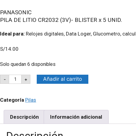
PANASONIC
PILA DE LITIO CR2032 (3V)- BLISTER x 5 UNID.
Ideal para:
Relojes digitales, Data Loger, Glucometro, calcu
S/
14.00
Solo quedan 6 disponibles
PANASONIC
Añadir al carrito
-
+
PILA
DE
LITIO
CR2032
Categoría
Pilas
(3V)-
BLISTER
x
Descripción
Información adicional
5
UNID.
cantidad