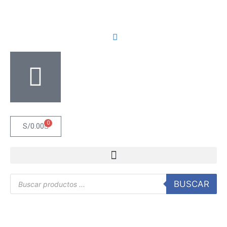
0
S/
0.00
BUSCAR