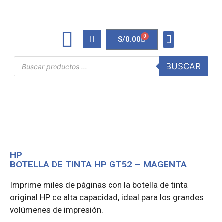
0
S/
0.00
TINTAS Y TONERS
ÚTILES DE OFICINA
BUSCAR
HP
BOTELLA DE TINTA HP GT52 – MAGENTA
Imprime miles de páginas con la botella de tinta
original HP de alta capacidad, ideal para los grandes
volúmenes de impresión.