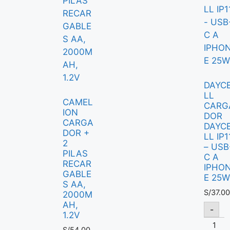
DAYC
LL
CAMEL
CARG
ION
DOR
CARGA
DAYC
DOR +
LL IP1
2
– USB
PILAS
C A
RECAR
IPHO
GABLE
E 25W
S AA,
S/
37.00
2000M
AH,
-
1.2V
S/
54.00