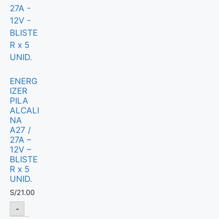
ENERG
IZER
PILA
ALCALI
NA
A27 /
27A –
12V –
BLISTE
R x 5
UNID.
S/
21.00
-