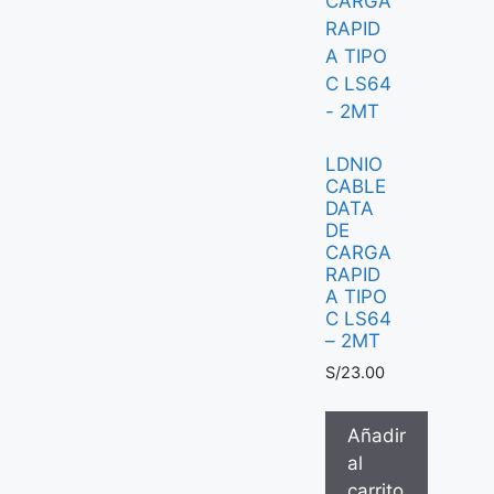
LDNIO
CABLE
DATA
DE
CARGA
RAPID
A TIPO
C LS64
– 2MT
S/
23.00
Añadir
al
carrito