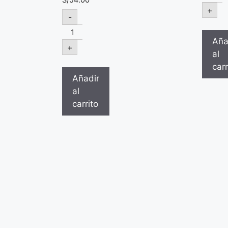
+
-
Aña
+
al
carr
Añadir
al
carrito