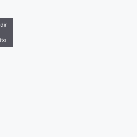
dir
ito