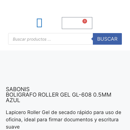
0
S/
0.00
TINTAS Y TONERS
ÚTILES DE OFICINA
BUSCAR
SABONIS
BOLIGRAFO ROLLER GEL GL-608 0.5MM
AZUL
Lapicero Roller Gel de secado rápido para uso de
oficina, ideal para firmar documentos y escritura
suave