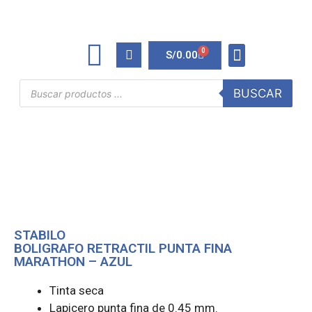
0
S/
0.00
TINTAS Y TONERS
ÚTILES DE OFICINA
BUSCAR
STABILO
BOLIGRAFO RETRACTIL PUNTA FINA
MARATHON – AZUL
Tinta seca
Lapicero punta fina de 0.45 mm.