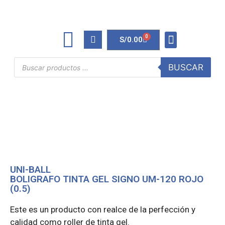
0
S/
0.00
TINTAS Y TONERS
ÚTILES DE OFICINA
BUSCAR
UNI-BALL
BOLIGRAFO TINTA GEL SIGNO UM-120 ROJO
(0.5)
Este es un producto con realce de la perfección y
calidad como roller de tinta gel.