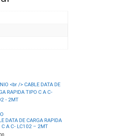
IO
LE DATA DE CARGA RAPIDA
 C A C- LC102 – 2MT
00