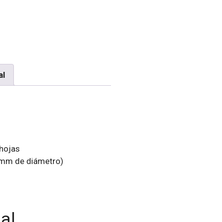
al
hojas
 mm de diámetro)
al