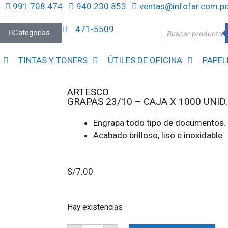
991 708 474
940 230 853
ventas@infofar.com.p
471-5509
Categorías
TINTAS Y TONERS
ÚTILES DE OFICINA
PAPEL
ARTESCO
GRAPAS 23/10 – CAJA X 1000 UNID.
Engrapa todo tipo de documentos.
Acabado brilloso, liso e inoxidable.
S/
7.00
Hay existencias