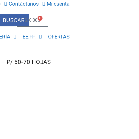
e
Contáctanos
Mi cuenta
0
BUSCAR
S/
0.00
ERÍA
EE.FF.
OFERTAS
 – P/ 50-70 HOJAS