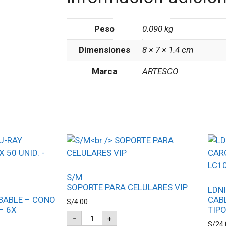
Peso
0.090 kg
Dimensiones
8 × 7 × 1.4 cm
Marca
ARTESCO
S/M
SOPORTE PARA CELULARES VIP
LDN
BABLE – CONO
CAB
S/
4.00
 – 6X
TIPO
-
+
S/
24.