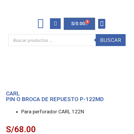
0
S/
0.00
TINTAS Y TONERS
ÚTILES DE OFICINA
BUSCAR
CARL
PIN O BROCA DE REPUESTO P-122MD
Para perforador CARL 122N
S/
68.00