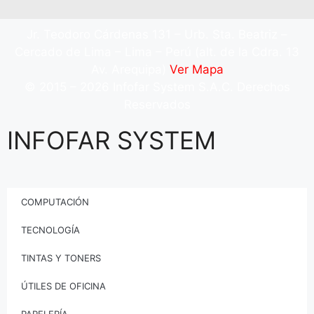
Jr. Teodoro Cárdenas 131 – Urb. Sta. Beatriz –
Cercado de Lima – Lima – Perú (alt. de la Cdra. 13
Av. Arequipa)
Ver Mapa
© 2015 – 2026 Infofar System S.A.C. Derechos
Reservados
INFOFAR SYSTEM
COMPUTACIÓN
TECNOLOGÍA
TINTAS Y TONERS
ÚTILES DE OFICINA