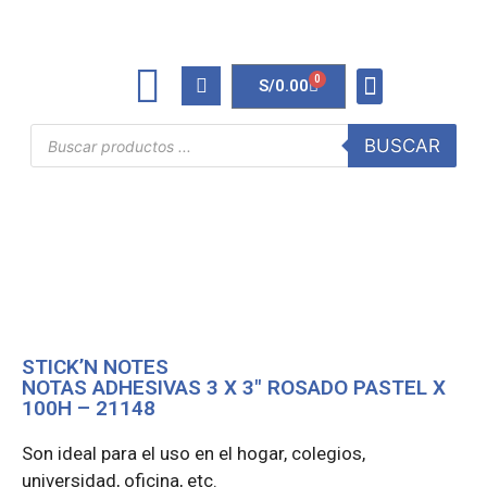
0
S/
0.00
TINTAS Y TONERS
ÚTILES DE OFICINA
BUSCAR
STICK’N NOTES
NOTAS ADHESIVAS 3 X 3″ ROSADO PASTEL X
100H – 21148
Son ideal para el uso en el hogar, colegios,
universidad, oficina, etc.