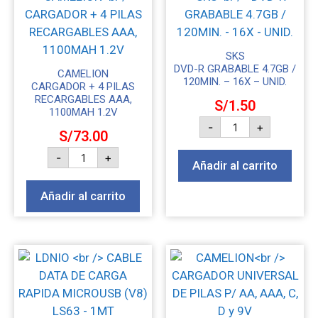
SKS
DVD-R GRABABLE 4.7GB /
CAMELION
120MIN. – 16X – UNID.
CARGADOR + 4 PILAS
RECARGABLES AAA,
S/
1.50
1100MAH 1.2V
-
+
S/
73.00
-
+
Añadir al carrito
Añadir al carrito