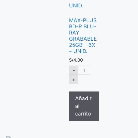
MAX-PLUS
BD-R BLU-
RAY
GRABABLE
25GB – 6X
– UNID.
S/
4.00
-
+
Añadir
al
carrito